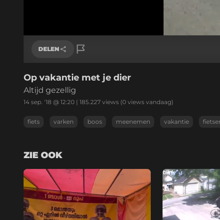
/
Geluid
aan
DELEN
Op vakantie met je dier
Link kopiëren
Altijd gezellig
14 sep. '18 @ 12:20
|
185.227
views
(0 views vandaag)
fiets
varken
boos
meenemen
vakantie
fietse
ZIE OOK