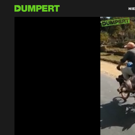
NI
Ge