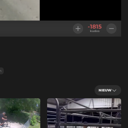
Geladen
:
100.00%
Instellingen
-1815
kudos
n
NIEUW