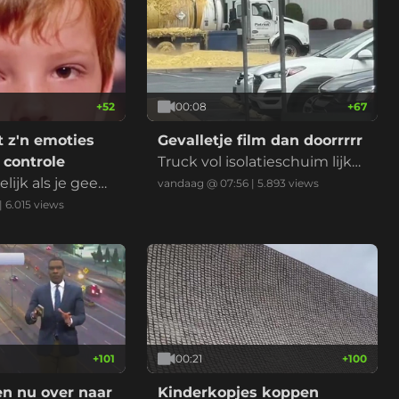
+
52
00:08
+
67
t z'n emoties
Gevalletje film dan doorrrrr
 controle
Truck vol isolatieschuim lijkt l
ijk als je geen
ek, maar we weten het niet
vandaag @ 07:56
|
5.893
views
urlijk
helemaal zeker.
|
6.015
views
+
101
00:21
+
100
n nu over naar
Kinderkopjes koppen