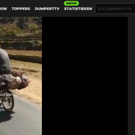
NIEUW
EUW
TOPPERS
DUMPERTTV
STATISTIEKEN
Geluid
aan
luid aan