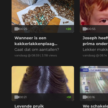
00:25
+
20
00:55
Wanneer is een
Joseph heef
kakkerlakkenplaag
prima onder
officieel een
Gaat dat om aantallen?
Lekker makkel
kakkerlakkenplaag?
ziel hebt natu
vandaag @ 08:59
|
3.118
views
vandaag @ 08:14
00:21
+
51
00:16
Levende pruik
We schakele