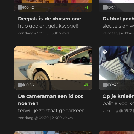
00:42
+
1
00:14
Deepak is de chosen one
Dubbel pec
hup gooien, geluksvogel!
sleutels én w
ren door een
vandaag @ 09:55
|
580
views
vandaag @ 09:40
00:36
+
47
02:45
De cameraman een idioot
Op je knieë
noemen
politie voork
terwijl je zo staat geparkeer
iquidatie, me
vandaag @ 09:12
d...
zuivere koffi
vandaag @ 09:30
|
2.409
views