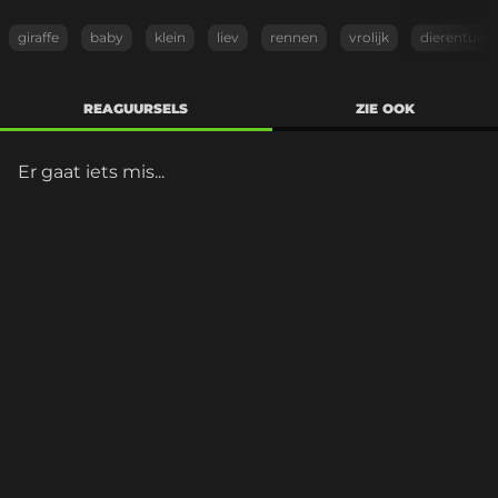
giraffe
baby
klein
liev
rennen
vrolijk
dierentuin
REAGUURSELS
ZIE OOK
Er gaat iets mis...