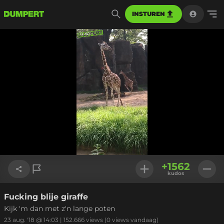
INSTUREN
Geladen
:
79.72%
Instellinge
+
1562
kudos
Fucking blije giraffe
Link kopiëren
Kijk 'm dan met z'n lange poten
23 aug. '18 @ 14:03
|
152.666
views
(0 views vandaag)