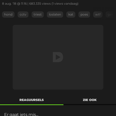
8 aug. '18 @ 11:16
|
683.335
views
(1 views vandaag)
hond
cctv
triest
loslaten
kat
poes
wtf
gek
REAGUURSELS
ZIE OOK
Er gaat iets mis...