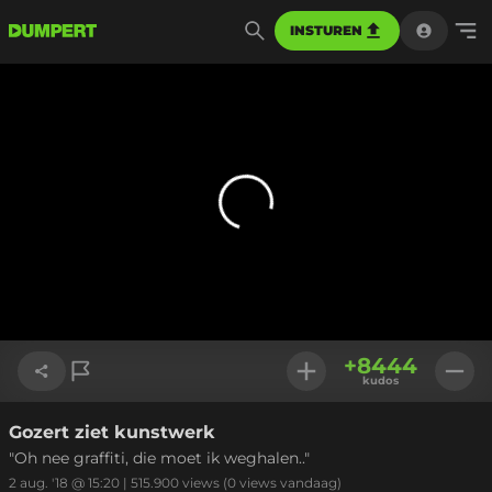
INSTUREN
+
8444
kudos
Gozert ziet kunstwerk
Link kopiëren
"Oh nee graffiti, die moet ik weghalen.."
2 aug. '18 @ 15:20
|
515.900
views
(0 views vandaag)