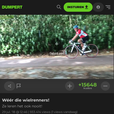
INSTUREN
Geluid
aan
Geluid aan
Geladen
:
76.28%
Instellinge
+
15648
kudos
Wéér die wielrenners!
Link kopiëren
Ze leren het ook nooit!
29 jul. '18 @ 12:46
|
933.414
views
(1 views vandaag)