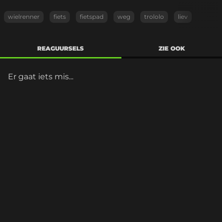
wielrenner
fiets
fietspad
weg
trololo
liev
REAGUURSELS
ZIE OOK
Er gaat iets mis...