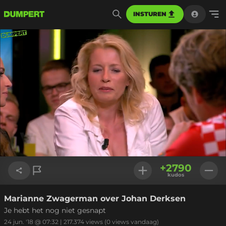
INSTUREN
Geladen
:
100.00%
Instellinge
+
2790
kudos
Marianne Zwagerman over Johan Derksen
Link kopiëren
Je hebt het nog niet gesnapt
24 jun. '18 @ 07:32
|
217.374
views
(0 views vandaag)