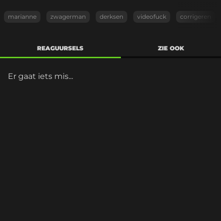
marianne
zwagerman
derksen
videofuck
corrigeren
REAGUURSELS
ZIE OOK
Er gaat iets mis...