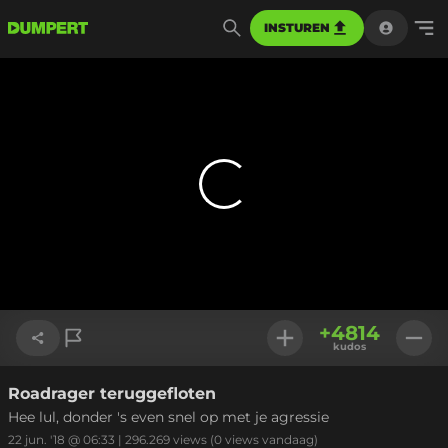
INSTUREN
+
4814
kudos
Roadrager teruggefloten
Link kopiëren
Hee lul, donder 's even snel op met je agressie
22 jun. '18 @ 06:33
|
296.269
views
(0 views vandaag)