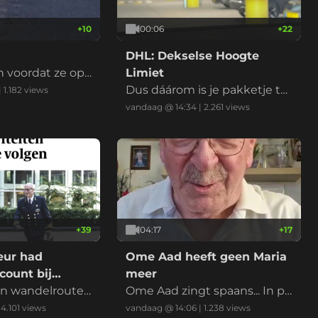
+
10
00:06
+
22
DHL: Dekselse Hoogte
 voordat ze op
Limiet
Dus dáárom is je pakketje te
|
1.182
views
laat.
vandaag @ 14:34
|
2.261
views
+
39
04:17
+
17
eur had
Ome Aad heeft geen Maria
count bij
meer
 en wandelroutes
Ome Aad zingt spaans... In pl
ng te volgen...
aats van Maria, kan je ook Cor
|
4.101
views
vandaag @ 14:06
|
1.238
views