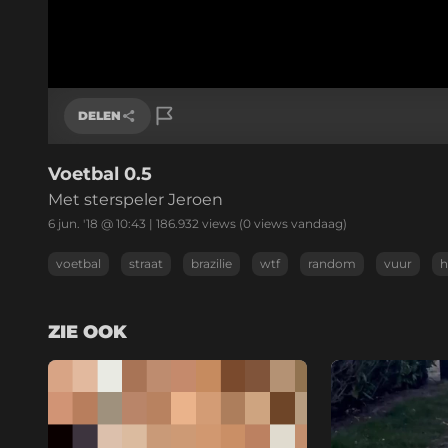
DELEN
Voetbal 0.5
Link kopiëren
Met sterspeler Jeroen
6 jun. '18 @ 10:43
|
186.932
views
(0 views vandaag)
voetbal
straat
brazilie
wtf
random
vuur
h
ZIE OOK