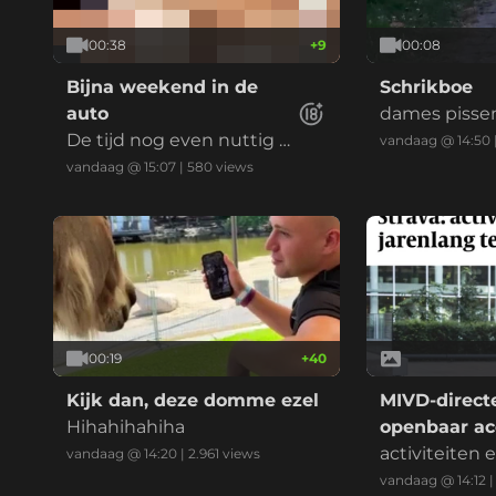
00:38
+
9
00:08
Bijna weekend in de
Schrikboe
auto
dames pissen
De tijd nog even nuttig b
de plee zijn.
vandaag @ 14:50
esteden
vandaag @ 15:07
|
580
views
00:19
+
40
Kijk dan, deze domme ezel
MIVD-direct
Hihahihahiha
openbaar ac
Strava
activiteiten
vandaag @ 14:20
|
2.961
views
waren jarenla
vandaag @ 14:12