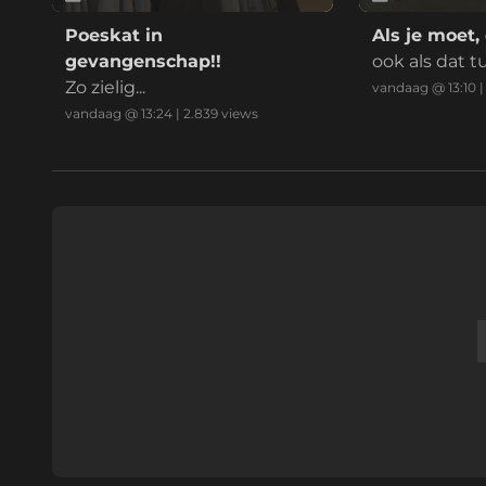
Poeskat in
Als je moet,
gevangenschap!!
ook als dat t
Zo zielig...
eurbel en be
vandaag @ 13:10
a van een tesl
vandaag @ 13:24
|
2.839
views