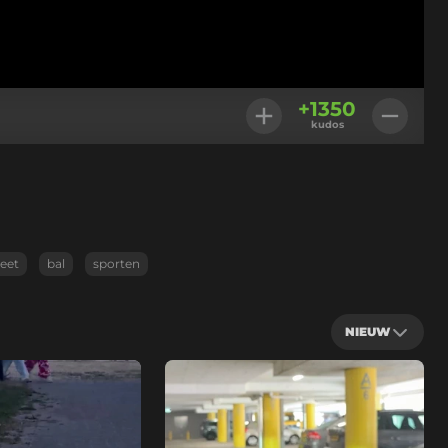
+
1350
kudos
eet
bal
sporten
NIEUW