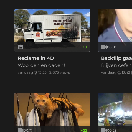
+
19
00:06
Reclame in 4D
Backflip gaa
Woorden en daden!
Blijven oefe
vandaag @ 13:55
|
2.875
views
vandaag @ 13:42
00:17
+
22
00:25