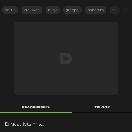
politie
vrouwen
busje
greppel
handrem
fail
red
REAGUURSELS
ZIE OOK
Er gaat iets mis...