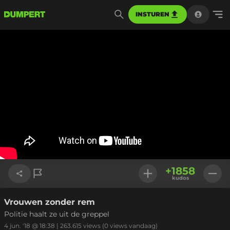
INSTUREN
+
1858
kudos
Vrouwen zonder rem
Link kopiëren
Politie haalt ze uit de greppel
4 jun. '18 @ 18:38
|
263.615
views
(0 views vandaag)