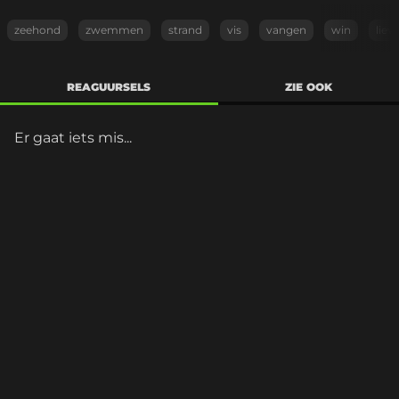
zeehond
zwemmen
strand
vis
vangen
win
liev
REAGUURSELS
ZIE OOK
Er gaat iets mis...