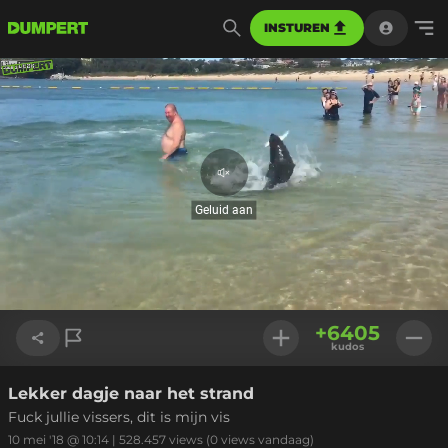
INSTUREN
Geluid
aan
Geluid aan
Geladen
:
100.00%
Instellinge
+
6405
kudos
Lekker dagje naar het strand
Link kopiëren
Fuck jullie vissers, dit is mijn vis
10 mei '18 @ 10:14
|
528.457
views
(0 views vandaag)