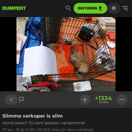
INSTUREN
+
1334
kudos
Slimme verkoper is slim
Link kopiëren
Hond aaien? 10 cent betalen verdomme!
27 apr. '18 @ 14:58
|
262.953
views
(0 views vandaag)