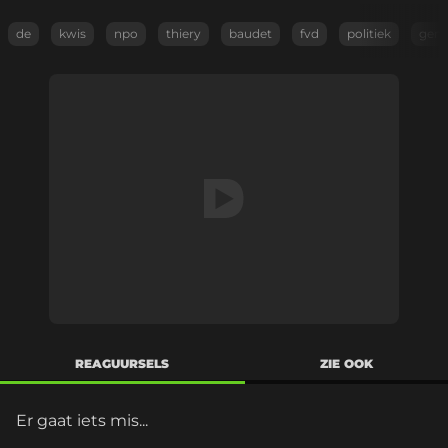
de
kwis
npo
thiery
baudet
fvd
politiek
gem
REAGUURSELS
ZIE OOK
Er gaat iets mis...