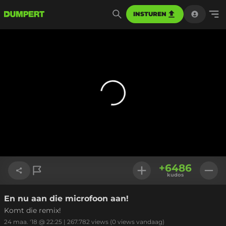
INSTUREN
+
6486
kudos
En nu aan die microfoon aan!
Link kopiëren
Komt die remix!
24 maa. '18 @ 22:25
|
267.782
views
(0 views vandaag)