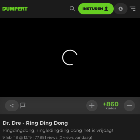
INSTUREN
+
860
kudos
Dr. Dre - Ring Ding Dong
Link kopiëren
Ringdingdong, ringledingding dong het is vrijdag!
9 feb. '18 @ 13:19
|
77.881
views
(0 views vandaag)