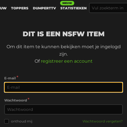
NIEUW
EUW
TOPPERS
DUMPERTTV
STATISTIEKEN
DIT IS EEN NSFW ITEM
Om dit item te kunnen bekijken moet je ingelogd
zijn.
Of
registreer een account
*
E-mail
*
Wachtwoord
onthoud mij
Wachtwoord vergeten?