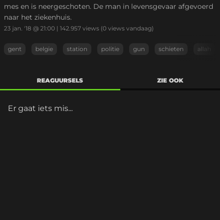
mes en is neergeschoten. De man in levensgevaar afgevoerd
naar het ziekenhuis.
23 jan. '18 @ 21:00
|
142.957
views
(0 views vandaag)
gent
belgie
station
politie
gun
schieten
allah
REAGUURSELS
ZIE OOK
Er gaat iets mis...