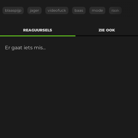
blaaspijp
jager
videofuck
baas
mode
raak
REAGUURSELS
ZIE OOK
Er gaat iets mis...