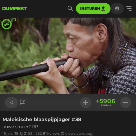
INSTUREN
Geladen
:
100.00%
Instellinge
+
5906
kudos
Maleisische blaaspijpjager #38
Link kopiëren
ouwe smeerPIJP
16 jan. '18 @ 21:53
|
252.819
views
(0 views vandaag)