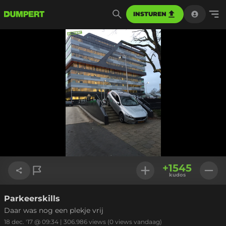
INSTUREN
+
1545
kudos
Parkeerskills
Link kopiëren
Daar was nog een plekje vrij
18 dec. '17 @ 09:34
|
306.986
views
(0 views vandaag)