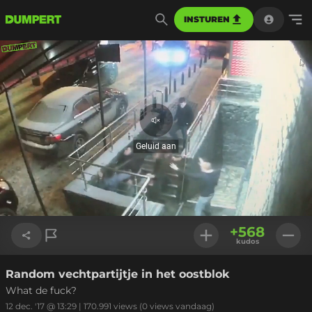
INSTUREN
Geluid
aan
Geluid aan
Geladen
:
52.29%
Instellinge
+
568
kudos
Random vechtpartijtje in het oostblok
Link kopiëren
What de fuck?
12 dec. '17 @ 13:29
|
170.991
views
(0 views vandaag)