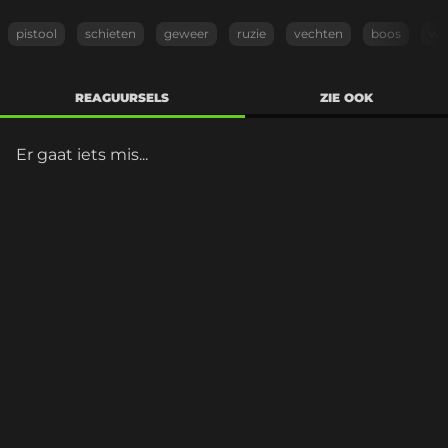
pistool
schieten
geweer
ruzie
vechten
boos
wt
REAGUURSELS
ZIE OOK
Er gaat iets mis...