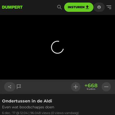
INSTUREN
+
668
kudos
Ondertussen in de Aldi
Link kopiëren
Even wat boodschapjes doen
6 dec. '17 @ 12:04
|
96.048
views
(0 views vandaag)