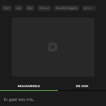
hert
ree
dier
natuur
boodschappen
random
wt
REAGUURSELS
ZIE OOK
Er gaat iets mis...