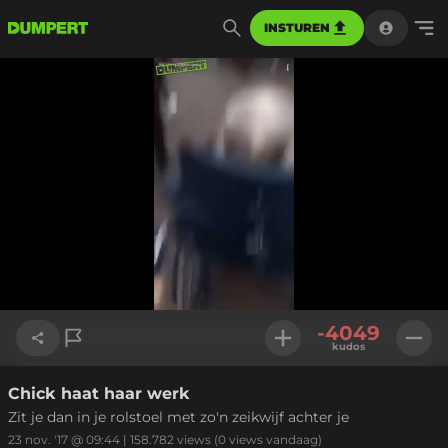
INSTUREN
Geladen
:
100.00%
Instellinge
-4049
kudos
Chick haat haar werk
Link kopiëren
Zit je dan in je rolstoel met zo'n zeikwijf achter je
23 nov. '17 @ 09:44
|
158.782
views
(0 views vandaag)