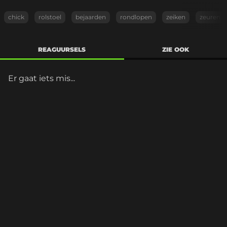
chick
rolstoel
bejaarden
rondlopen
zeiken
zeuren
REAGUURSELS
ZIE OOK
Er gaat iets mis...