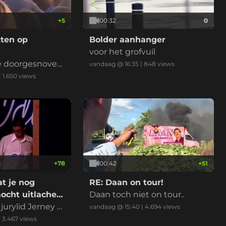
+
5
00:32
0
tten op
Bolder aanhanger
voor het grofvuil
de doorgesnoven
vandaag @ 16:35
|
848
views
s met elkaar op
|
1.650
views
+
78
00:42
+
51
at je nog
RE: Daan on tour!
cht uitlachen
Daan toch niet on tour..
etelevee
 jurylid Jerney K
vandaag @ 15:40
|
4.694
views
erleden, RIP.
|
3.467
views