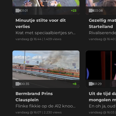
01:01
+
23
03:08
Minuutje stilte voor dit
Gezellig ma
verlies
Starteiland
Krat met speciaalbiertjes sne
Rivaliseren
uvelt vlak voordat vakantie o
Friese hoolie
vandaag @ 16:44
|
1.409
views
vandaag @ 16:40
p de camping kan beginnen
de vuist
00:35
+
8
01:29
Bermbrand Prins
Uit de tijd d
Clausplein
mongolen mo
Flinke fikkie op de A12 knoop
op primetim
En oh ja, oud
punt Prins Clausplein bij Den
aagman is ov
vandaag @ 16:07
|
2.230
views
vandaag @ 16:03