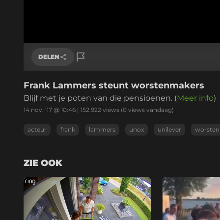
DELEN
Frank Lammers steunt worstenmakers
Link kopiëren
Blijf met je poten van die pensioenen. (
Meer info
)
14 nov. '17 @ 10:46
|
152.922
views
(0 views vandaag)
acteur
frank
lammers
unox
unilever
worsten
ZIE OOK