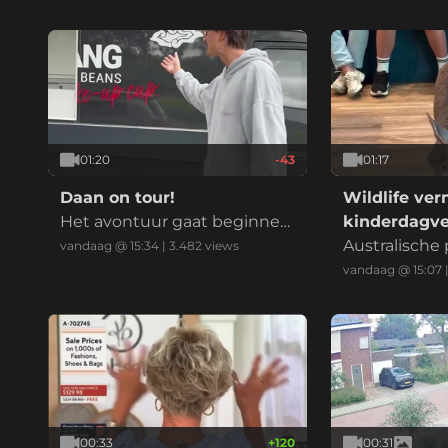
Haag
01:20
-43
01:17
Daan on tour!
Wildlife ve
Het avontuur gaat beginne
kinderdagver
n!
Australische
vandaag @ 15:34
|
3.482
views
n toch wel de
vandaag @ 15:07
verhuis naar
nder!
00:33
+
120
00:31