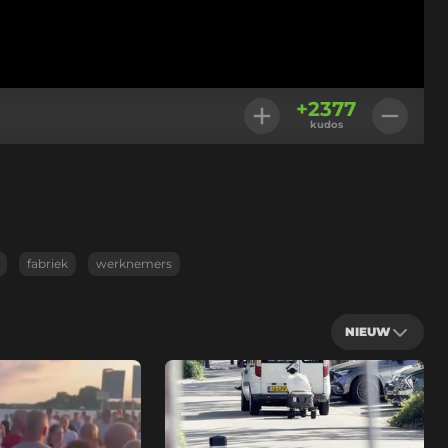
+
2377
kudos
fabriek
werknemers
NIEUW