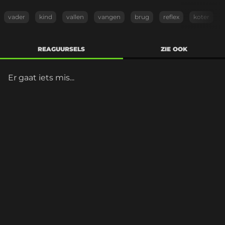
vader
kind
vallen
vangen
brug
reflex
koter
REAGUURSELS
ZIE OOK
Er gaat iets mis...