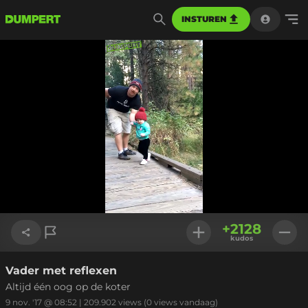
INSTUREN
Geladen
:
100.00%
Instellinge
+
2128
kudos
Vader met reflexen
Link kopiëren
Altijd één oog op de koter
9 nov. '17 @ 08:52
|
209.902
views
(0 views vandaag)