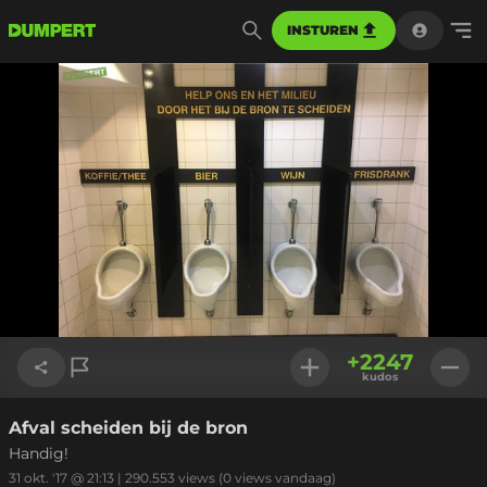
INSTUREN
+
2247
kudos
Afval scheiden bij de bron
Link kopiëren
Handig!
31 okt. '17 @ 21:13
|
290.553
views
(0 views vandaag)