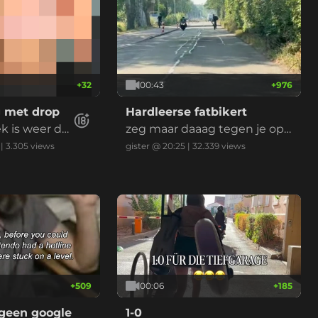
n opeens komt de beer op h
em afgerend
+
32
00:43
+
976
g met drop
Hardleerse fatbikert
k is weer do
zeg maar daaag tegen je opg
evoerde kinderbrommer
|
3.305
views
gister @ 20:25
|
32.339
views
+
509
00:06
+
185
 geen google
1-0