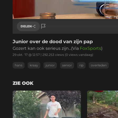
Geladen
:
46.97%
/
Geluid
aan
DELEN
Junior over de dood van zijn pap
Link kopiëren
Gozert kan ook serieus zijn...(Via
FoxSports
)
29 okt. '17 @ 12:57
|
292.253
views
(0 views vandaag)
hans
kraay
junior
senior
rip
overleden
ZIE OOK