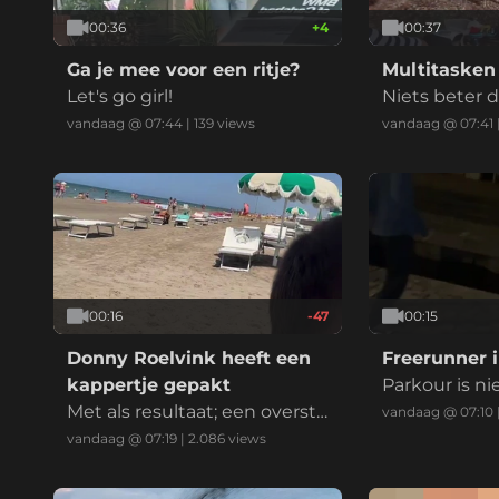
00:36
+
4
00:37
Ga je mee voor een ritje?
Multitasken
Let's go girl!
Niets beter d
tuurlucht om
vandaag @ 07:44
|
139
views
vandaag @ 07:41
en
00:16
-47
00:15
Donny Roelvink heeft een
Freerunner i
kappertje gepakt
Parkour is ni
Met als resultaat; een oversta
weggelegd
vandaag @ 07:10
p.
vandaag @ 07:19
|
2.086
views