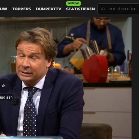
NIEUW
EUW
TOPPERS
DUMPERTTV
STATISTIEKEN
Geluid
aan
luid aan