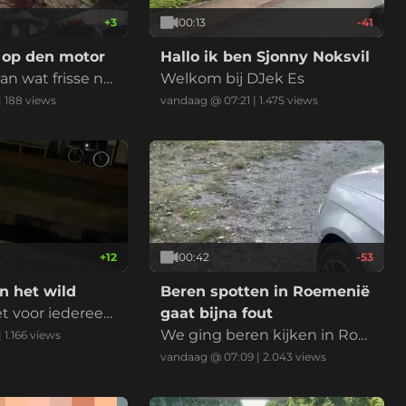
+
3
00:13
-41
 op den motor
Hallo ik ben Sjonny Noksvil
an wat frisse na
Welkom bij DJek Es
 bij op te knapp
|
188
views
vandaag @ 07:21
|
1.475
views
+
12
00:42
-53
n het wild
Beren spotten in Roemenië
et voor iedereen
gaat bijna fout
We ging beren kijken in Roe
|
1.166
views
menië en mijn vriend is gew
vandaag @ 07:09
|
2.043
views
oon bom en stapt uit de aut
o om een filmpje te maken e