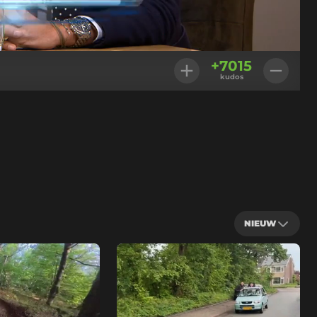
Instellingen
+
7015
kudos
NIEUW