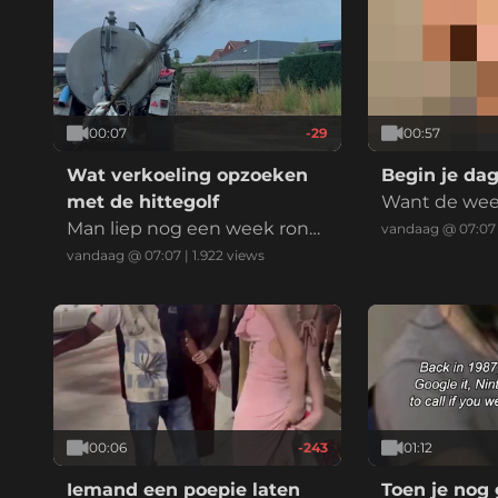
00:07
-29
00:57
Wat verkoeling opzoeken
Begin je da
met de hittegolf
Want de wee
Man liep nog een week rond
ormidden!
vandaag @ 07:07
met de stank
vandaag @ 07:07
|
1.922
views
00:06
-243
01:12
Iemand een poepie laten
Toen je nog