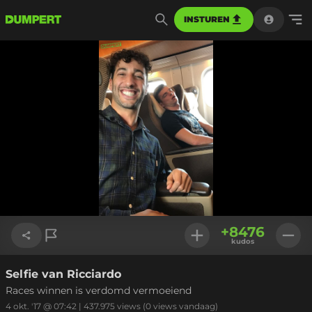
INSTUREN
+
8476
kudos
Selfie van Ricciardo
Link kopiëren
Races winnen is verdomd vermoeiend
4 okt. '17 @ 07:42
|
437.975
views
(0 views vandaag)