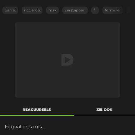
daniel
ricciardo
max
verstappen
f1
formule1
vli
REAGUURSELS
ZIE OOK
Er gaat iets mis...