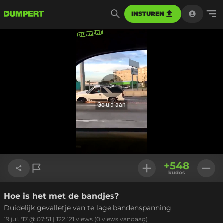
INSTUREN
Geluid
aan
Geluid aan
Geladen
:
100.00%
Instellinge
+
548
kudos
Hoe is het met de bandjes?
Link kopiëren
Duidelijk gevalletje van te lage bandenspanning
19 jul. '17 @ 07:51
|
122.121
views
(0 views vandaag)