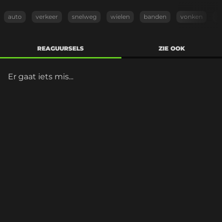
auto
verkeer
snelweg
wielen
banden
vonken
w
REAGUURSELS
ZIE OOK
Er gaat iets mis...