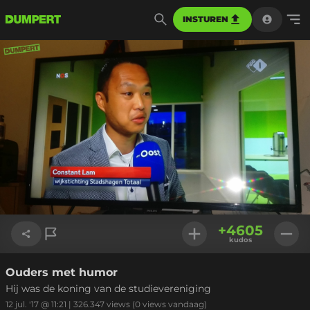
INSTUREN
+
4605
kudos
Ouders met humor
Link kopiëren
Hij was de koning van de studievereniging
12 jul. '17 @ 11:21
|
326.347
views
(0 views vandaag)