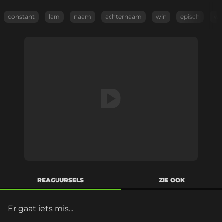
constant
lam
naam
achternaam
win
episch
wi
REAGUURSELS
ZIE OOK
Er gaat iets mis...