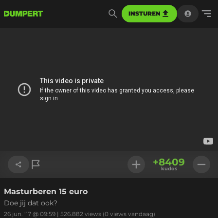
INSTUREN
+
8409
kudos
Masturberen 15 euro
Link kopiëren
Doe jij dat ook?
26 jun. '17 @ 09:59
|
526.882
views
(0 views vandaag)