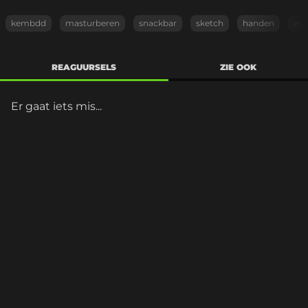
kembdd
masturberen
snackbar
sketch
handen
wa
REAGUURSELS
ZIE OOK
Er gaat iets mis...