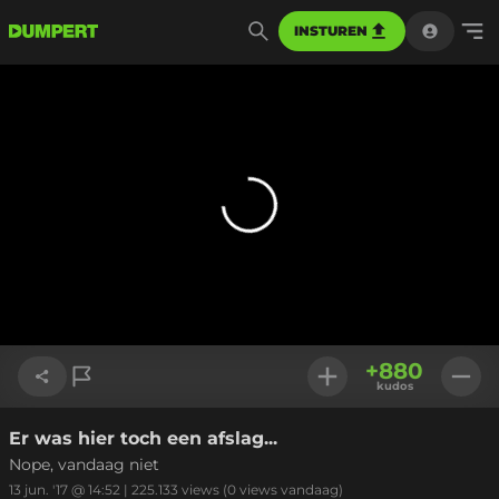
INSTUREN
+
880
kudos
Er was hier toch een afslag...
Link kopiëren
Nope, vandaag niet
13 jun. '17 @ 14:52
|
225.133
views
(0 views vandaag)