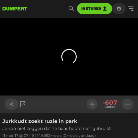
INSTUREN
-607
kudos
Jurkkudt zoekt ruzie in park
Link kopiëren
Je kan niet zeggen dat ze haar hoofd niet gebruikt...
11 mei '17 @ 07:49
|
149.993
views
(0 views vandaag)