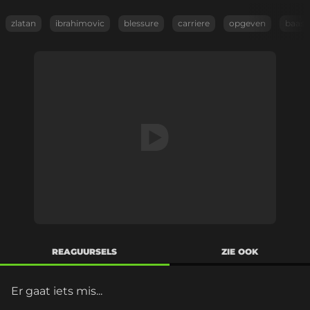
zlatan
ibrahimovic
blessure
carriere
opgeven
baas
REAGUURSELS
ZIE OOK
Er gaat iets mis...