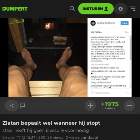
INSTUREN
+
1975
kudos
Zlatan bepaalt wel wanneer hij stopt
Link kopiëren
Daar heeft hij geen blessure voor nodig
24 apr. '17 @ 18:37
|
390.153
views
(0 views vandaag)