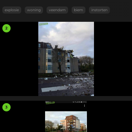
explosie
woning
veendam
biem
instorten
2
3