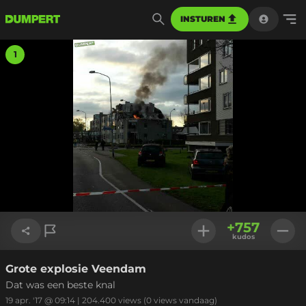
INSTUREN
1
+
757
kudos
Grote explosie Veendam
Link kopiëren
Dat was een beste knal
19 apr. '17 @ 09:14
|
204.400
views
(0 views vandaag)