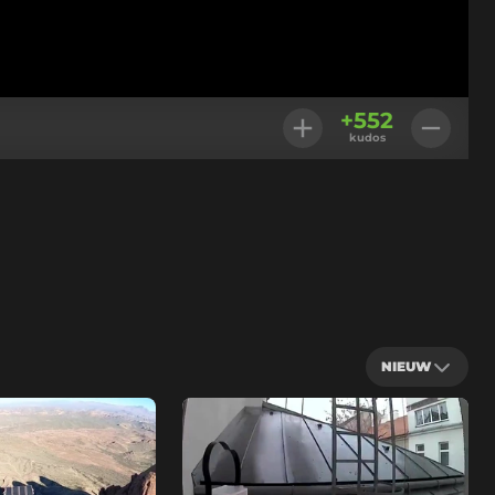
+
552
kudos
NIEUW