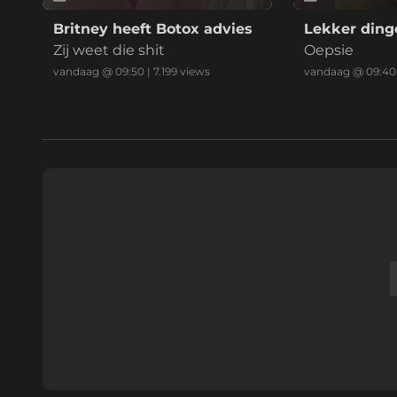
Britney heeft Botox advies
Lekker ding
Zij weet die shit
Oepsie
vandaag @ 09:50
|
7.199
views
vandaag @ 09:40