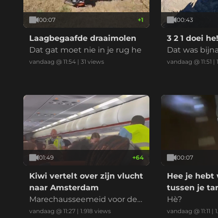
00:07
+
1
00:43
Laagbegaafde draaimolen
3 2 1 doei he
Dat gat moet nie in je rug he
Dat was bijn
vandaag @ 11:54
|
31
views
vandaag @ 11:51
|
01:49
+
64
00:07
Kiwi vertelt over zijn vlucht
Hee je hebt
naar Amsterdam
tussen je t
Marechausseemeid voor de
Hè?
win!
vandaag @ 11:27
|
1.918
views
vandaag @ 11:11
|
1