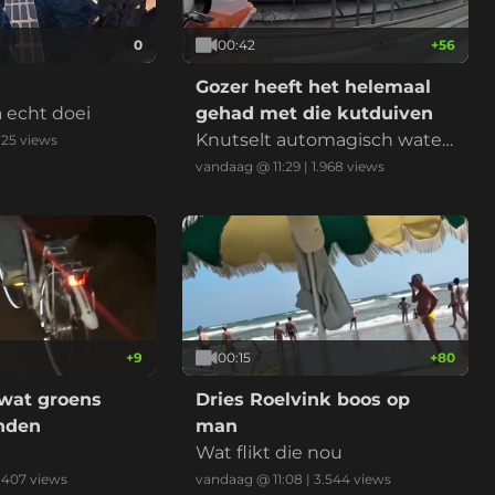
0
00:42
+
56
!
Gozer heeft het helemaal
a echt doei
gehad met die kutduiven
Knutselt automagisch water
125
views
pistool om ze weg te jagen
vandaag @ 11:29
|
1.968
views
+
9
00:15
+
80
 wat groens
Dries Roelvink boos op
anden
man
Wat flikt die nou
.407
views
vandaag @ 11:08
|
3.544
views