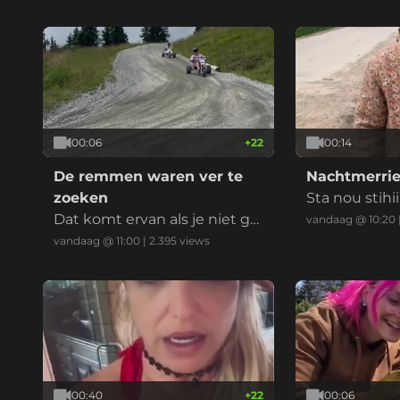
00:06
+
22
00:14
De remmen waren ver te
Nachtmerrie
zoeken
Sta nou stihiiii
Dat komt ervan als je niet go
vandaag @ 10:20
ed uitkijkt als je gaat mounta
vandaag @ 11:00
|
2.395
views
incarten
00:40
+
22
00:06