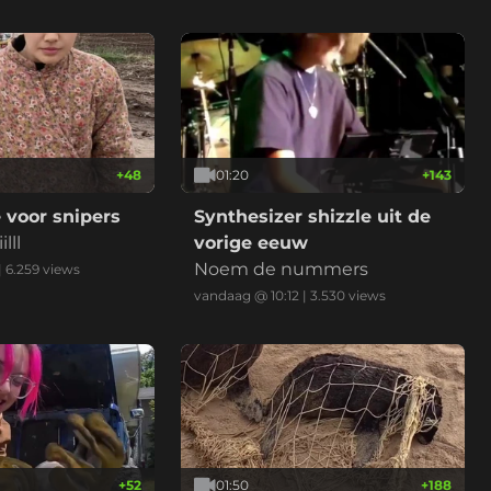
+
48
01:20
+
143
 voor snipers
Synthesizer shizzle uit de
lll
vorige eeuw
Noem de nummers
|
6.259
views
vandaag @ 10:12
|
3.530
views
+
52
01:50
+
188