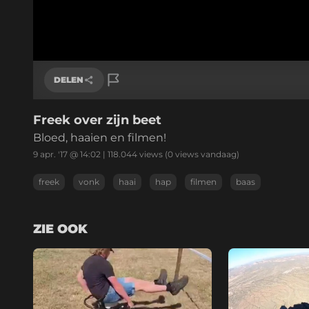
DELEN
Freek over zijn beet
Link kopiëren
Bloed, haaien en filmen!
9 apr. '17 @ 14:02
|
118.044
views
(0 views vandaag)
freek
vonk
haai
hap
filmen
baas
ZIE OOK