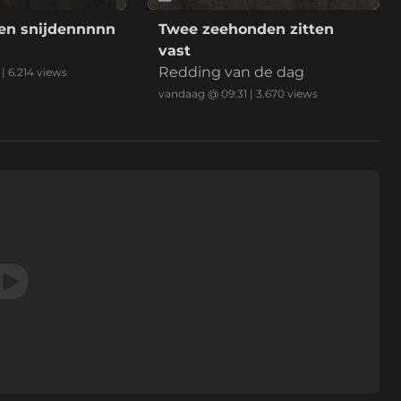
en snijdennnnn
Twee zeehonden zitten
vast
Redding van de dag
|
6.214
views
vandaag @ 09:31
|
3.670
views