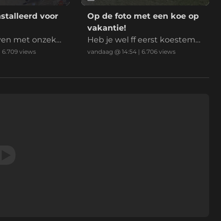
stalleerd voor
Op de foto met een koe op
vakantie!
ven met onzeke
Heb je wel ff eerst koestem
ming gevraagd?
|
6.709
views
vandaag @ 14:54
|
6.706
views