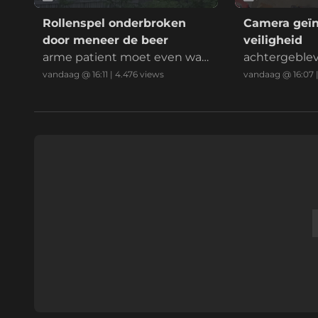
Rollenspel onderbroken
Camera geïn
door meneer de beer
veiligheid
arme patient moet even wac
achtergeble
hten op z'n behandeling
rheid
vandaag @ 16:11
|
4.476
views
vandaag @ 16:07