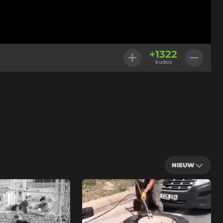
+
1322
kudos
NIEUW