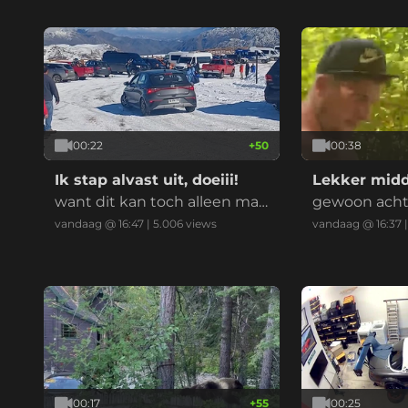
00:22
+
50
00:38
Ik stap alvast uit, doeiii!
Lekker midd
want dit kan toch alleen maa
gewoon acht
r fout gaan?!
n kijken of ze
vandaag @ 16:47
|
5.006
views
vandaag @ 16:37
00:17
+
55
00:25