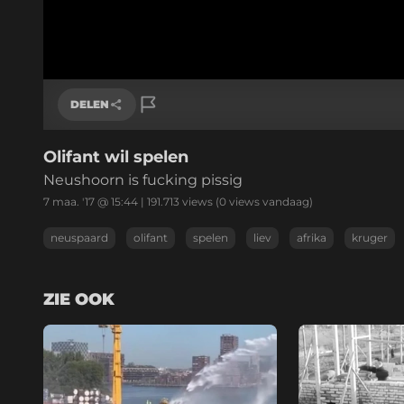
DELEN
Olifant wil spelen
Link kopiëren
Neushoorn is fucking pissig
7 maa. '17 @ 15:44
|
191.713
views
(0 views vandaag)
neuspaard
olifant
spelen
liev
afrika
kruger
ZIE OOK