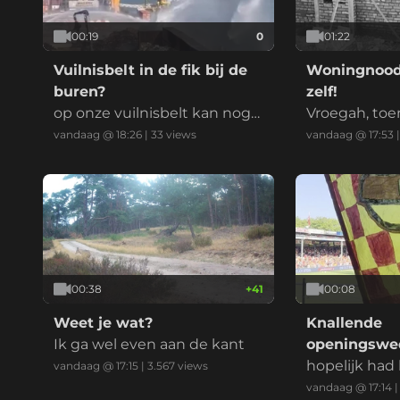
00:19
0
01:22
Vuilnisbelt in de fik bij de
Woningnood
buren?
zelf!
op onze vuilnisbelt kan nog
Vroegah, toe
gewoon gespeeld worden!
men oploste
vandaag @ 18:26
|
33
views
vandaag @ 17:53
00:38
+
41
00:08
Weet je wat?
Knallende
Ik ga wel even aan de kant
openingswed
Ahead Eagl
hopelijk had 
vandaag @ 17:15
|
3.567
views
schermers a
vandaag @ 17:14