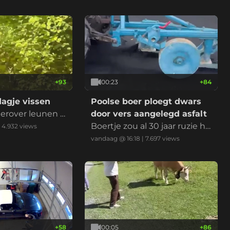
+
93
00:23
+
84
agje vissen
Poolse boer ploegt dwars
erover leunen e
door vers aangelegd asfalt
 bijten
Boertje zou al 30 jaar ruzie he
|
4.932
views
bben met de gemeente, wa
vandaag @ 16:18
|
7.697
views
nt bezit 50% van de weg en
wil geen nieuw asfalt
+
58
00:05
+
86