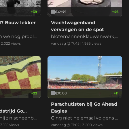
+
39
02:49
+
46
? Bouw lekker
Vrachtwagenband
vervangen on de spot
n we nog proble
blotemannenklauwenwerk,
n met de hand
met handschoenen
|
2.022
views
vandaag @ 17:45
|
1.985
views
+
22
00:08
+
11
Parachutisten bij Go Ahead
strijd Go
Eagles
es
hij z'n scheenbe
Ging niet helemaal volgens p
an
lan
|
3.155
views
vandaag @ 17:02
|
3.200
views