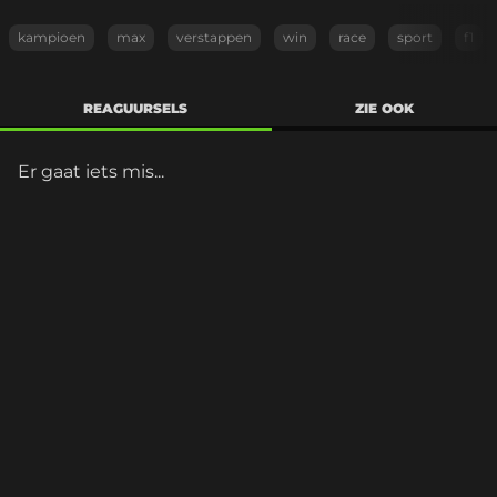
kampioen
max
verstappen
win
race
sport
f1
REAGUURSELS
ZIE OOK
Er gaat iets mis...