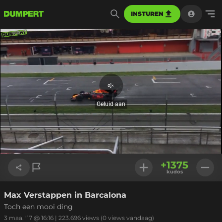
INSTUREN
Geluid
aan
Geluid aan
Geladen
:
100.00%
Instellinge
+
1375
kudos
Max Verstappen in Barcalona
Link kopiëren
Toch een mooi ding
3 maa. '17 @ 16:16
|
223.696
views
(0 views vandaag)