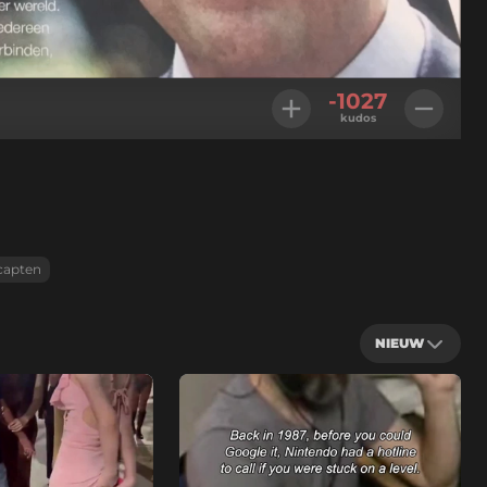
Geladen
:
100.00%
Instellingen
-1027
kudos
capten
NIEUW