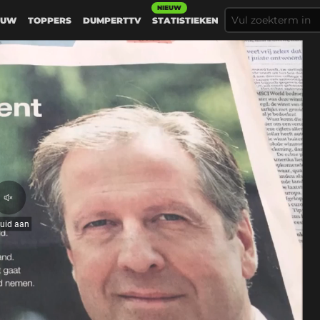
NIEUW
EUW
TOPPERS
DUMPERTTV
STATISTIEKEN
Geluid
aan
luid aan