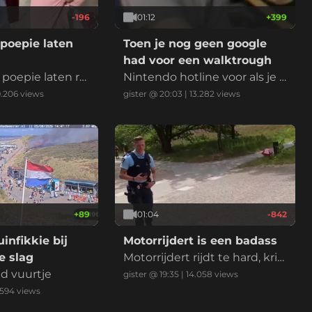
-196
01:12
+
399
poepie laten
Toen je nog geen google
had voor een walktrough
poepie laten rui
Nintendo hotline voor als je k
bekende Nederla
wam vast te zitten in een lev
9.206
views
gister @ 20:03
|
13.282
views
king. Het betek
el
mand wilt verbaz
 of laten zien d
heel goed in ben
n wedstrijd of mo
e
+
89
01:04
-842
infikkie bij
Motorrijdert is een badass
 slag
Motorrijdert rijdt te hard, krij
nd vuurtje
gt een bekeuring en voelt zi
gister @ 19:35
|
14.058
views
ch daarna enorm stoer door
.594
views
met 112km/u weg te rijden. *v