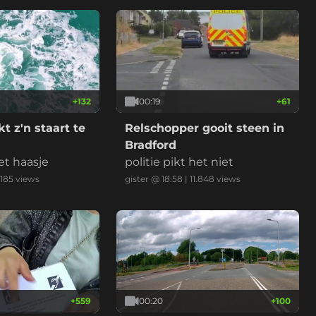
ideo is versneld en ingekort.
+
132
00:19
+
61
t z'n staart te
Relschopper gooit steen in
Bradford
et haasje
politie pikt het niet
.185
views
gister @ 18:58
|
11.848
views
+
559
00:20
+
100