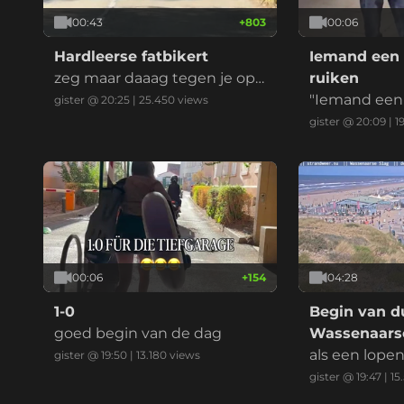
00:43
+
803
00:06
Hardleerse fatbikert
Iemand een 
zeg maar daaag tegen je opg
ruiken
evoerde kinderbrommer
"Iemand een 
gister @ 20:25
|
25.450
views
ken" is een 
gister @ 20:09
|
1
ndse uitdruk
ent dat je ie
en, imponeren
at je ergens 
t, vaak in ee
eilijke situati
00:06
+
154
04:28
1-0
Begin van du
goed begin van de dag
Wassenaarse
als een lope
gister @ 19:50
|
13.180
views
gister @ 19:47
|
15