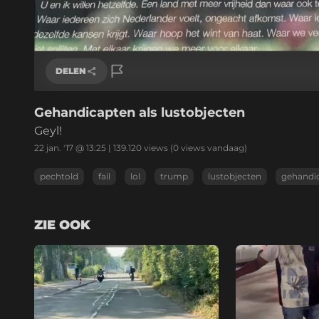
/
Geluid
aan
DELEN
Gehandicapten als lustobjecten
Link kopiëren
Geyl!
22 jan. '17 @ 13:25
|
139.120
views
(0 views vandaag)
pechtold
fail
lol
trump
lustobjecten
gehandi
ZIE OOK