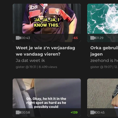
00:43
-65
01:29
Weet je wie z'n verjaardag
Orka gebruik
we vandaag vieren?
jagen
Ja dat weet ik
zeehond is h
gister @ 19:31
|
8.499
views
gister @ 19:07
|
12
00:58
+
139
00:45