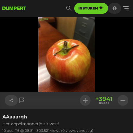
INSTUREN
+
3941
kudos
AAaaargh
Link kopiëren
Het appelmannetje zit vast!
10 dec. '16 @ 08:51
|
303.521
views
(0 views vandaag)