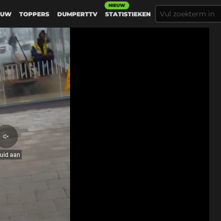
NIEUW
EUW
TOPPERS
DUMPERTTV
STATISTIEKEN
Geluid
aan
luid aan