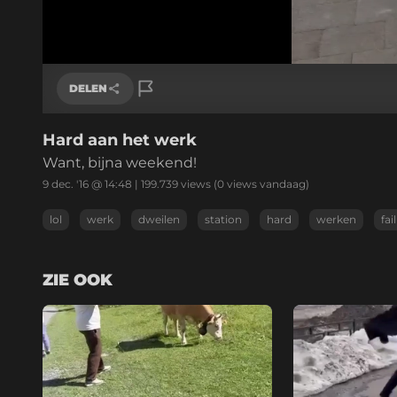
/
Geluid
aan
DELEN
Hard aan het werk
Link kopiëren
Want, bijna weekend!
9 dec. '16 @ 14:48
|
199.739
views
(0 views vandaag)
lol
werk
dweilen
station
hard
werken
fail
ZIE OOK