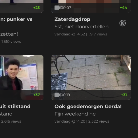
+
23
00:07
+
44
en: punker vs
Zaterdagdrop
Sst, niet doorvertellen
nzetten!
vandaag @ 14:52
|
1.917
views
|
1.510
views
+
37
00:19
+
31
uit stilstand
Ook goedemorgen Gerda!
lstand
Fijn weekend he
|
2.616
views
vandaag @ 14:20
|
2.522
views