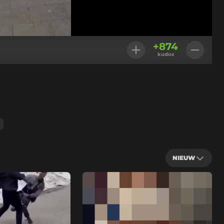
Geladen
:
100.00%
Instellingen
+
874
kudos
NIEUW