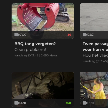
01:07
-36
02:21
BBQ tang vergeten?
Twee passagi
Geen probleem!
voor hun vl
Hou het vlie
vandaag @ 13:48
|
2.690
views
zijn er! Joee
vandaag @ 13:46
00:11
+
68
00:11