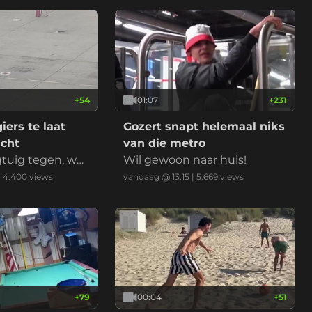
+
54
01:07
+
231
ers te laat
Gozert snapt helemaal niks
ucht
van die metro
gtuig tegen, we
Wil gewoon naar huis!
hoeeeee!
|
4.400
views
vandaag @ 13:15
|
5.669
views
+
79
00:04
+
51