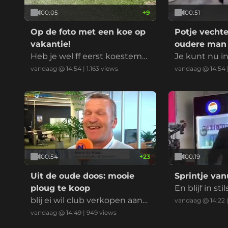
00:05
+
9
00:51
Op de foto met een koe op
Potje vecht
vakantie!
oudere man
Heb je wel ff eerst koestem
Je kunt nu i
ming gevraagd?
vandaag @ 14:54
|
1.163
views
vandaag @ 14:54
00:54
+
23
00:19
Uit de oude doos: mooie
Sprintje van
ploug te koop
En blijf in sti
blij ei wil club verkopen aan
vandaag @ 14:22
Mohammed.
vandaag @ 14:49
|
949
views