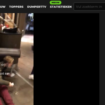
NIEUW
EUW
TOPPERS
DUMPERTTV
STATISTIEKEN
Gerelateer
Sluiten
Geluid
aan
Bestuurders bestelbus Brussel gespot op 
dashcam
luid aan