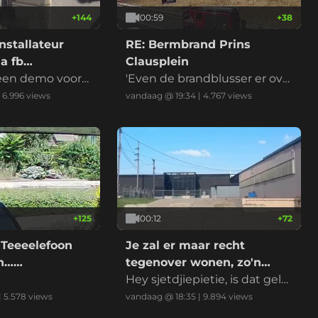
+
144
00:59
+
38
nstallateur
RE: Bermbrand Prins
a fb
Clausplein
 een demo voord
'Even de brandblusser er ove
r en het is geblust' riep iema
|
6.996
views
vandaag @ 19:34
|
4.767
views
nd
+
125
00:12
+
72
 Teeeelefoon
Je zal er maar recht
on……
tegenover wonen, zo'n
datacenter
Hey sjetdjiepietie, is dat gelui
d normaal?
|
5.578
views
vandaag @ 18:35
|
9.894
views