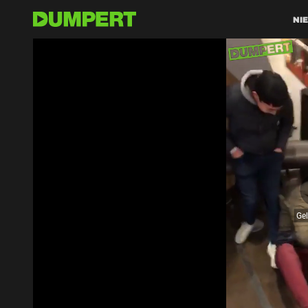
NI
De moffen goed geprankt!
Vrouw is jarig
Ge