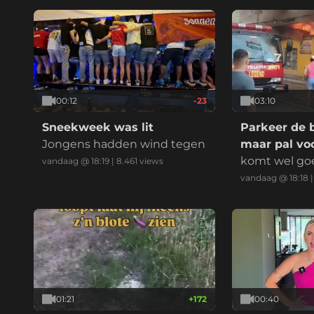
00:12
-23
03:10
Sneekweek was lit
Parkeer de 
Jongens hadden wind tegen
maar pal voo
komt wel go
vandaag @ 18:19
|
8.461
views
vandaag @ 18:18
01:21
+
172
00:40