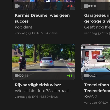
00:13
-114
00:11
Kermis Dreumel was geen
Garagedeuri
succes
geroggeld vi
kop dan!
marktplaats
Geeft nog ff
at ik betaal
vandaag @ 19:56
|
5.514
views
vandaag @ 19:37
00:44
+
58
00:24
Rijvaardigheidskwiszz
Teeeelefoon
Wie zit hier fout?A: allemaal
Teeeeelefo
B: iedereenC: alle betrokken
KWAK!
vandaag @ 19:16
|
6.580
views
enD: eeniederE: anders, nam
vandaag @ 19:04
elijk: