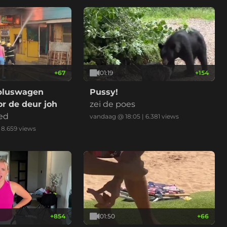
+
67
01:19
+
154
bluswagen
Pussy!
r de deur joh
zei de poes
ed
vandaag @ 18:05
|
6.381
views
|
8.659
views
+
854
01:50
+
66