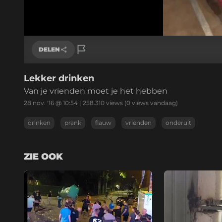
Fijne Kerstdagen allemaal!
Ben je van de trap ge
0:03
/
0:03
Huidige
tijd
Opnieuw
Geluid
aan
DELEN
Lekker drinken
Link kopiëren
Uno reverse op politieauto
Mobiele flitspaal
Van je vrienden moet je het hebben
28 nov. '16 @ 10:54
|
258.310
views
(0 views vandaag)
drinken
prank
flauw
vrienden
onderuit
ZIE OOK