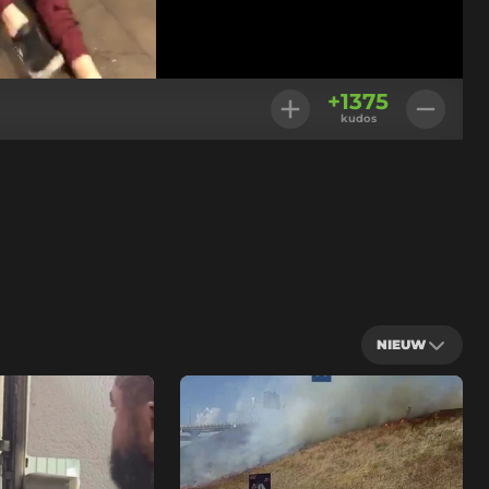
vallen
Jongens wat zijn we aan doen? 
Geladen
:
100.00%
Instellingen
Volledig
+
1375
scherm
kudos
Fietstochtje in de nacht 
NIEUW