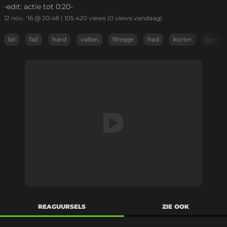
-edit: actie tot 0:20-
12 nov. '16 @ 20:48
|
105.420
views
(0 views vandaag)
lol
fail
hard
vallen
filmpje
had
korter
gemo
REAGUURSELS
ZIE OOK