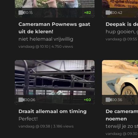
10:15
+
82
00:42
Cameraman Pownews gaat
Deepak is d
uit de kleren!
hup gooien, 
niet helemaal vrijwillig
vandaag @ 09:55
vandaag @ 10:10
|
4.750
views
00:06
+
60
00:36
Draait allemaal om timing
De camerama
Perfect!
noemen
terwijl je zo
vandaag @ 09:38
|
3.186
views
d...
vandaag @ 09:30