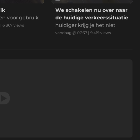
ik
We schakelen nu over naar
en voor gebruik
de huidige verkeerssituatie
huidiger krijg je het niet
|
6.867
views
vandaag @ 07:37
|
9.419
views