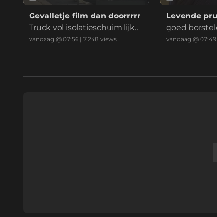
Gevalletje film dan doorrrrr
Levende pru
Truck vol isolatieschuim lijkt l
goed borstel
ek, maar we weten het niet
vandaag @ 07:56
|
7.248
views
vandaag @ 07:49
helemaal zeker.