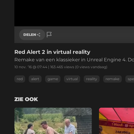
DELEN
Red Alert 2 in virtual reality
Link kopiëren
Remake van een klassieker in Unreal Engine 4. D
10 nov. '16 @ 07:44
|
163.465
views
(0 views vandaag)
red
alert
game
virtual
reality
remake
spe
ZIE OOK