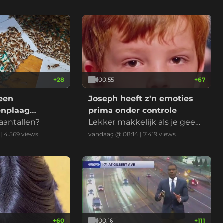
+
28
00:55
+
67
een
Joseph heeft z'n emoties
enplaag
prima onder controle
aantallen?
Lekker makkelijk als je geen
enplaag?
ziel hebt natuurlijk
|
4.569
views
vandaag @ 08:14
|
7.419
views
+
60
00:16
+
111