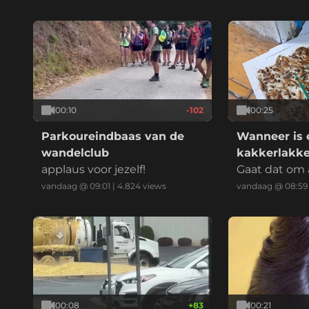
00:10
-102
00:25
Parkoureindbaas van de
Wanneer is 
wandelclub
kakkerlakk
applaus voor jezelf!
officieel een
Gaat dat om 
kakkerlakk
vandaag @ 09:01
|
4.824
views
vandaag @ 08:59
00:08
+
83
00:21