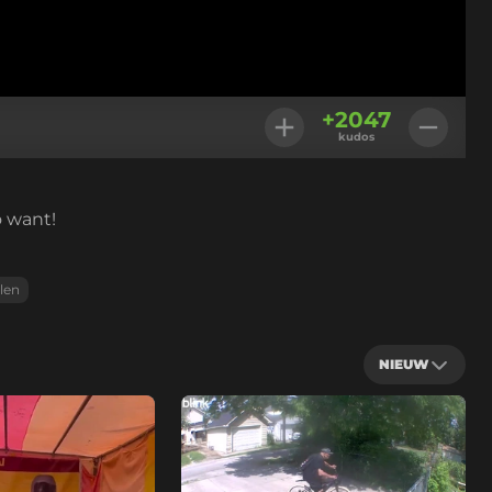
+
2047
kudos
o want!
len
NIEUW