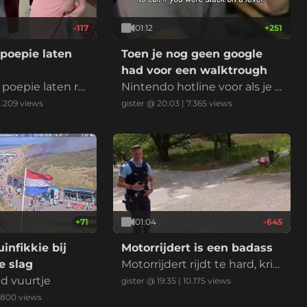
-117
01:12
+
251
poepie laten
Toen je nog geen google
had voor een walktrough
poepie laten rui
Nintendo hotline voor als je k
bekende Nederla
wam vast te zitten in een lev
2.209
views
gister @ 20:03
|
7.365
views
king. Het betek
el
mand wilt verbaz
 of laten zien d
heel goed in ben
n wedstrijd of mo
e
+
71
01:04
-645
infikkie bij
Motorrijdert is een badass
 slag
Motorrijdert rijdt te hard, krij
nd vuurtje
gt een bekeuring en voelt zi
gister @ 19:35
|
10.175
views
ch daarna enorm stoer door
.800
views