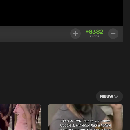
+
8382
kudos
NIEUW