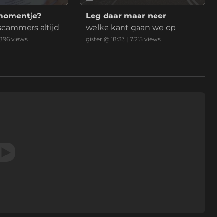
momentje?
Leg daar maar neer
 scammers altijd
welke kant gaan we op
.896
views
gister @ 18:33
|
7.215
views