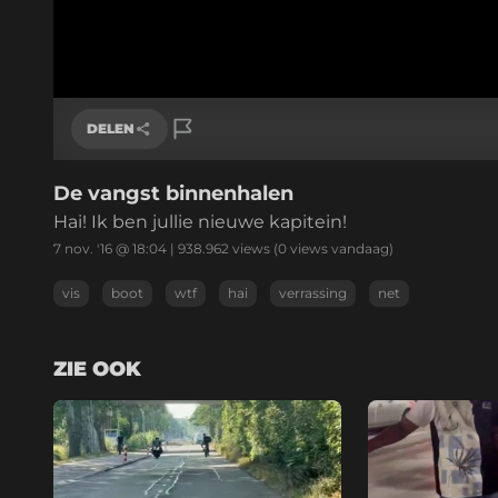
DELEN
De vangst binnenhalen
Link kopiëren
Hai! Ik ben jullie nieuwe kapitein!
7 nov. '16 @ 18:04
|
938.962
views
(0 views vandaag)
vis
boot
wtf
hai
verrassing
net
ZIE OOK