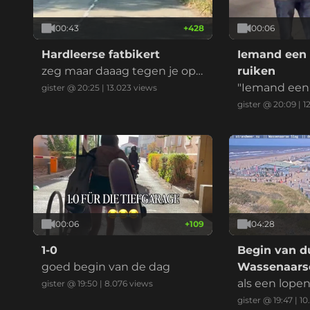
00:43
+
428
00:06
Hardleerse fatbikert
Iemand een 
zeg maar daaag tegen je opg
ruiken
evoerde kinderbrommer
"Iemand een 
gister @ 20:25
|
13.023
views
ken" is een 
gister @ 20:09
|
1
ndse uitdruk
ent dat je ie
en, imponeren
at je ergens 
t, vaak in ee
eilijke situati
00:06
+
109
04:28
1-0
Begin van du
goed begin van de dag
Wassenaarse
als een lope
gister @ 19:50
|
8.076
views
gister @ 19:47
|
10