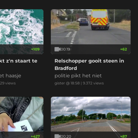
met 112km/u weg te rijden. *v
ideo is versneld en ingekort.
+
109
00:19
+
62
t z'n staart te
Relschopper gooit steen in
Bradford
et haasje
politie pikt het niet
129
views
gister @ 18:58
|
9.372
views
+
427
00:20
+
87