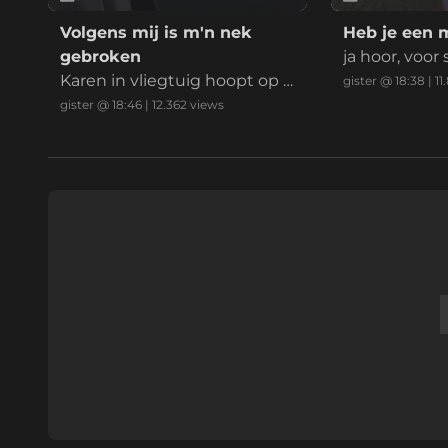
Volgens mij is m'n nek
Heb je een 
gebroken
ja hoor, voor
Karen in vliegtuig hoopt op e
gister @ 18:38
|
11
en payday
gister @ 18:46
|
12.362
views