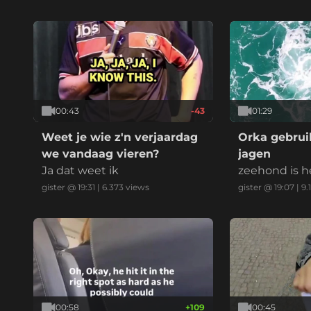
00:43
-43
01:29
Weet je wie z'n verjaardag
Orka gebruik
we vandaag vieren?
jagen
Ja dat weet ik
zeehond is h
gister @ 19:31
|
6.373
views
gister @ 19:07
|
9.
00:58
+
109
00:45