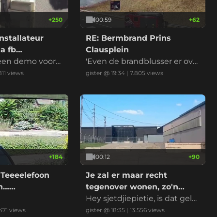
+
250
00:59
+
62
nstallateur
RE: Bermbrand Prins
a fb
Clausplein
 een demo voord
'Even de brandblusser er ove
r en het is geblust' riep iema
811
views
gister @ 19:34
|
7.805
views
nd
+
184
00:12
+
90
 Teeeelefoon
Je zal er maar recht
on……
tegenover wonen, zo'n
datacenter
Hey sjetdjiepietie, is dat gelui
d normaal?
471
views
gister @ 18:35
|
13.556
views