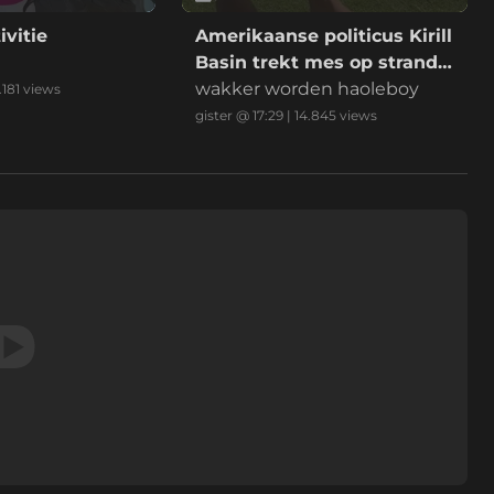
ivitie
Amerikaanse politicus Kirill
Basin trekt mes op strand
Hawaii
wakker worden haoleboy
.181
views
gister @ 17:29
|
14.845
views