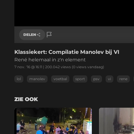
DELEN
Klassiekert: Compilatie Manolev bij VI
Link kopiëren
René helemaal in z'n element
7 nov. '16 @ 16:11
|
200.042
views
(0 views vandaag)
lol
manolev
voetbal
sport
psv
vi
rene
ZIE OOK