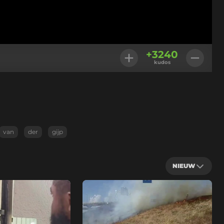
+
3240
kudos
van
der
gijp
NIEUW