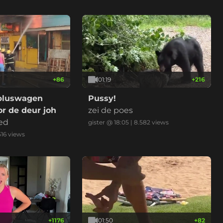
+
86
01:19
+
216
bluswagen
Pussy!
r de deur joh
zei de poes
ed
gister @ 18:05
|
8.582
views
516
views
+
1176
01:50
+
82