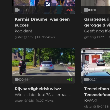
00:13
-224
00:11
Kermis Dreumel was geen
Garagedeuri
succes
geroggeld vi
kop dan!
marktplaats
Geeft nog ff
at ik betaal
gister @ 19:56
|
10.595
views
gister @ 19:37
|
11.
00:44
+
82
00:24
Rijvaardigheidskwiszz
Teeeelefoon
Wie zit hier fout?A: allemaal
Teeeeelefo
B: iedereenC: alle betrokken
KWAK!
gister @ 19:16
|
10.021
views
enD: eeniederE: anders, nam
gister @ 19:04
|
8.