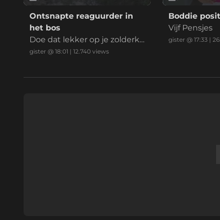
Ontsnapte reaguurder in
Boddie posit
het bos
Vijf Pensjes
Doe dat lekker op je zolderka
gister @ 17:33
|
26
mer mafkees
gister @ 18:01
|
12.740
views