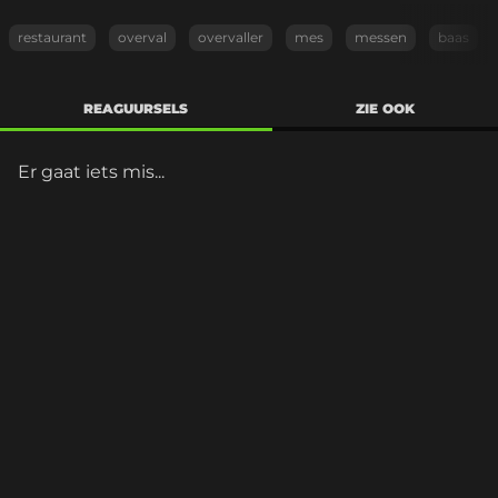
restaurant
overval
overvaller
mes
messen
baas
REAGUURSELS
ZIE OOK
Er gaat iets mis...