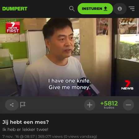
INSTUREN
Geladen
:
100.00%
Instellinge
+
5812
kudos
Jij hebt een mes?
Link kopiëren
Ik heb er lekker twee!
7 nov. '16 @ 08:57
|
369.071
views
(0 views vandaag)