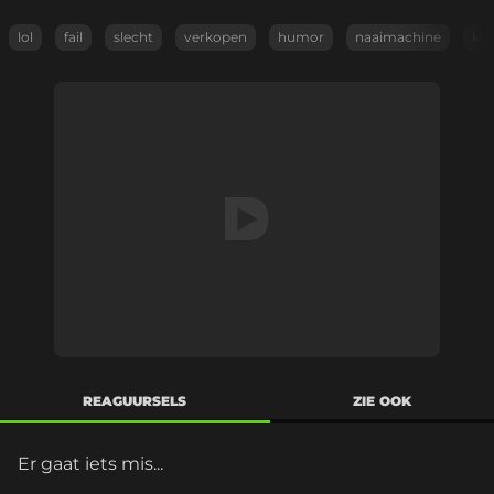
lol
fail
slecht
verkopen
humor
naaimachine
kor
REAGUURSELS
ZIE OOK
Er gaat iets mis...