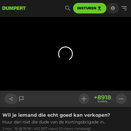
INSTUREN
+
8918
kudos
Wil je iemand die echt goed kan verkopen?
Link kopiëren
Huur dan niet die dude van de Kortingsbrigade in..
2 nov. '16 @ 19:18
|
453.907
views
(0 views vandaag)