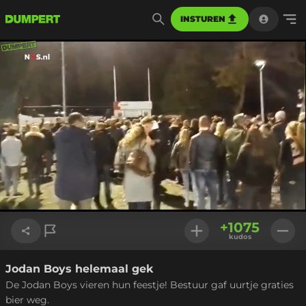
INSTUREN
Geladen
:
100.00%
Instellinge
+
1075
kudos
Jodan Boys helemaal gek
Link kopiëren
De Jodan Boys vieren hun feestje! Bestuur gaf uurtje graties
bier weg.