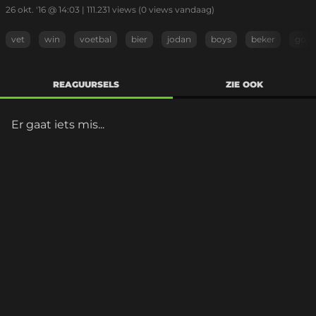
26 okt. '16 @ 14:03
|
111.231
views
(0 views vandaag)
vet
win
voetbal
bier
jodan
boys
beker
go
REAGUURSELS
ZIE OOK
Er gaat iets mis...