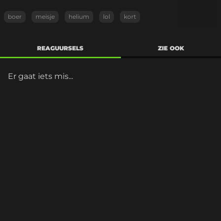
boer
meisje
helium
lol
kort
REAGUURSELS
ZIE OOK
Er gaat iets mis...