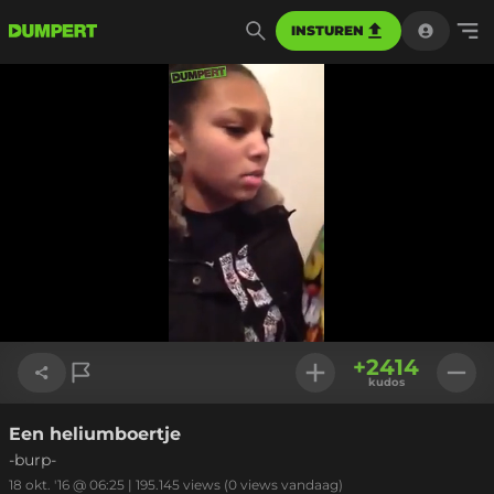
INSTUREN
Geladen
:
100.00%
Instellinge
+
2414
kudos
Een heliumboertje
Link kopiëren
-burp-
18 okt. '16 @ 06:25
|
195.145
views
(0 views vandaag)