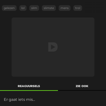
gelezen
lol
slim
slimste
mens
trol
REAGUURSELS
ZIE OOK
Er gaat iets mis...