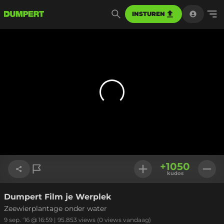
INSTUREN
+
1050
kudos
Dumpert Film je Werplek
Link kopiëren
Zeewierplantage onder water
9 sep. '16 @ 16:59
|
95.853
views
(0 views vandaag)