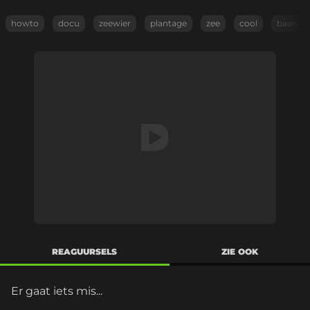
howto
docu
zeewier
plantage
zee
cool
baan
REAGUURSELS
ZIE OOK
Er gaat iets mis...