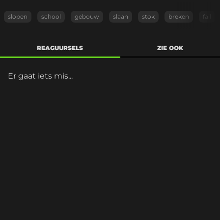
slopen
school
gebouw
slaan
stok
breken
fail
REAGUURSELS
ZIE OOK
Er gaat iets mis...