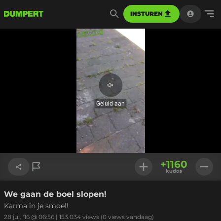
INSTUREN
Geluid
aan
Geluid aan
Geladen
:
100.00%
Instellinge
+
1160
kudos
We gaan de boel slopen!
Link kopiëren
Karma in je smoel!
28 jul. '16 @ 06:56
|
153.034
views
(0 views vandaag)